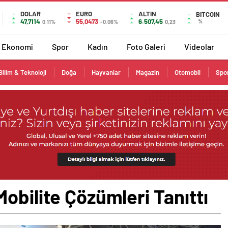
DOLAR
EURO
ALTIN
BITCOIN
47,7114
55,0473
6.507,45
%
0.11%
-0.06%
0,23
Ekonomi
Spor
Kadın
Foto Galeri
Videolar
Bilim & Teknoloji
Doğa
Hayvanlar
Magazin
Otomobil
Spo
obilite Çözümleri Tanıttı