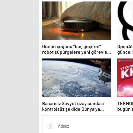
Günün çoğunu “boş geçiren”
OpenAI,
robot süpürgelere yeni görevler
güncell
yolda
Başarısız Sovyet uzay sondası
TEKNOF
kontrolsüz şekilde Dünya’ya
bugün 
düşebilir