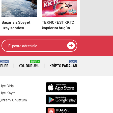
Başarısız Sovyet
TEKNOFEST KKTC
uzay sondası
kapılarını bugün
kontrolsüz şekilde
açıyor
Dünya’ya düşebilir
KONOMİ
TRAFİK
CANLI
TELER
YOL DURUMU
KRIPTO PARALAR
Üye Giriş
Üye Kayıt
Şifremi Unuttum