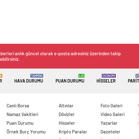
berleri anlık güncel olarak e-posta adresiniz üzerinden takip
ebilirsiniz.
K
TAHMİNİ
LİG
EKONOMİ
E
R
HAVA DURUMU
PUAN DURUMU
HISSELER
PARI
Canlı Borsa
Altınlar
Foto Galeri
Namaz Vakitleri
Dövizler
Video Galeri
Puan Durumu
Hisseler
Yazarlar
Örnek Burç Yorumu
Kripto Paralar
Gazeteler