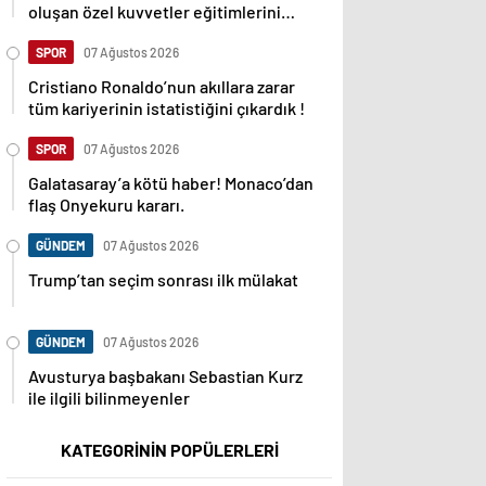
oluşan özel kuvvetler eğitimlerini
başlattı.
SPOR
07 Ağustos 2026
Cristiano Ronaldo’nun akıllara zarar
tüm kariyerinin istatistiğini çıkardık !
SPOR
07 Ağustos 2026
Galatasaray’a kötü haber! Monaco’dan
flaş Onyekuru kararı.
GÜNDEM
07 Ağustos 2026
Trump’tan seçim sonrası ilk mülakat
GÜNDEM
07 Ağustos 2026
Avusturya başbakanı Sebastian Kurz
ile ilgili bilinmeyenler
KATEGORİNİN POPÜLERLERİ