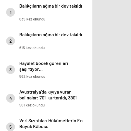
Balıkçıların ağına bir dev takıldı
1
639 kez okundu
Balıkçıların ağına bir dev takıldı
2
615 kez okundu
Hayalet böcek görenleri
şaşırtıyor…
3
562 kez okundu
Avustralya’da kıyıya vuran
balinalar: 70’i kurtarıldı, 380’i
4
öldü
561 kez okundu
Veri Sızıntıları Hükümetlerin En
Büyük Kâbusu
5