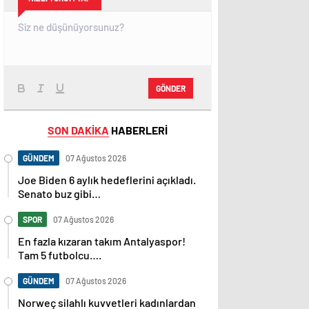
GÖNDER
SON DAKİKA
HABERLERİ
GÜNDEM
07 Ağustos 2026
Joe Biden 6 aylık hedeflerini açıkladı.
Senato buz gibi…
SPOR
07 Ağustos 2026
En fazla kızaran takım Antalyaspor!
Tam 5 futbolcu….
GÜNDEM
07 Ağustos 2026
Norweç silahlı kuvvetleri kadınlardan