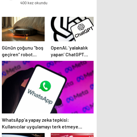
400 kez okundu
Günün çoğunu “boş
OpenAI, ‘yalakalık
geçiren” robot
yapan’ ChatGPT
süpürgelere yeni
güncellemesini geri
görevler yolda
çekti
WhatsApp’a yapay zeka tepkisi:
Kullanıcılar uygulamayı terk etmeye
başladı