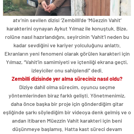
atv’nin sevilen dizisi ‘Zembilli’de ‘Müezzin Vahit’
karakterini oynayan Aykut Yılmaz ile konuştuk. Bize,
rolüne nasıl hazırlandığını, seyircinin ‘Vahit’i neden bu
kadar sevdiğini ve kariyer yolculuğunu anlattı.
Ekranların yeni fenomeni olarak görülen karakteri için
Yılmaz, “Vahit’in samimiyeti ve içtenliği ekrana geçti,
izleyiciler onu sahiplendi” dedi.
Zembilli dizisinde yer alma süreciniz nasıl oldu?
Diziye dahil olma sürecim, oyuncu seçme
yöntemlerinden biraz farklı gelişti. Yönetmenimiz,
daha önce başka bir proje için gönderdiğim gitar
eşliğinde şarkı söylediğim bir videoya denk gelmiş ve o
andan itibaren Müezzin Vahit karakteri için beni
düşünmeye başlamış. Hatta kast süreci devam