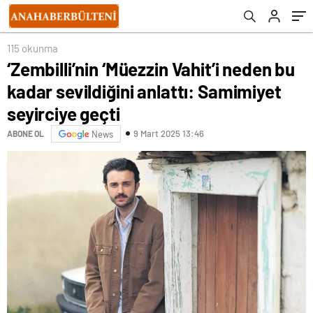
115 okunma
‘Zembilli’nin ‘Müezzin Vahit’i neden bu
kadar sevildiğini anlattı: Samimiyet
seyirciye geçti
9 Mart 2025 13:46
ABONE OL
News